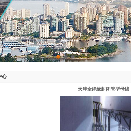
1
2
3
中心
天津全绝缘封闭管型母线