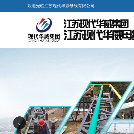
欢迎光临江苏现代华威母线有限公司