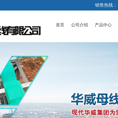
销售热线：1
首页
公司介绍
产品中心