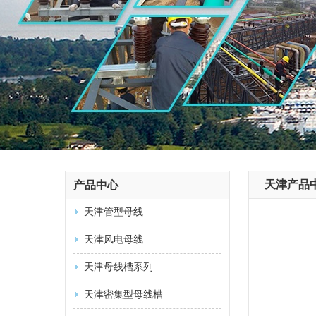
天津产品
产品中心
天津管型母线
天津风电母线
天津母线槽系列
天津密集型母线槽