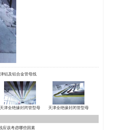
津铝及铝合金管母线
天津全绝缘封闭管型母
天津全绝缘封闭管型母
线应该考虑哪些因素