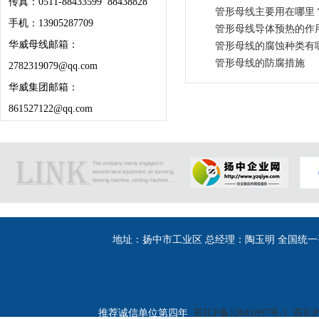
传真：0511-88433599 88438828
管形母线主要用在哪里
手机：13905287709
管形母线导体预热的作
华威母线邮箱：
管形母线的腐蚀种类有
管形母线的防腐措施
2782319079@qq.com
华威集团邮箱：
861527122@qq.com
地址：扬中市工业区 总经理：陶玉明 全国统一咨询热线：400
推荐诚信单位第四年
苏ICP备13041897号-1
苏ICP