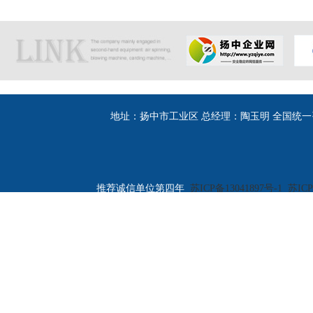
地址：扬中市工业区 总经理：陶玉明 全国统一咨询热线：400
推荐诚信单位第四年
苏ICP备13041897号-1
苏ICP