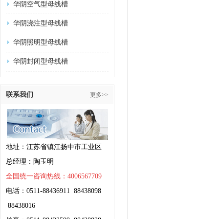
华阴空气型母线槽
华阴浇注型母线槽
华阴照明型母线槽
华阴封闭型母线槽
联系我们
更多>>
地址：江苏省镇江扬中市工业区
总经理：陶玉明
全国统一咨询热线：4006567709
电话：0511-88436911 88438098
88438016