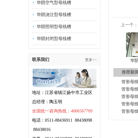
华阴空气型母线槽
华阴浇注型母线槽
上一个
华阴照明型母线槽
华阴封闭型母线槽
联系我们
更多>>
华阴
推荐新
管形母
管形母
地址：江苏省镇江扬中市工业区
管形母
总经理：陶玉明
管形母
全国统一咨询热线：4006567709
管形母
电话：0511-88436911 88438098
88438016