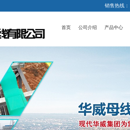
销售热线：1
首页
公司介绍
产品中心