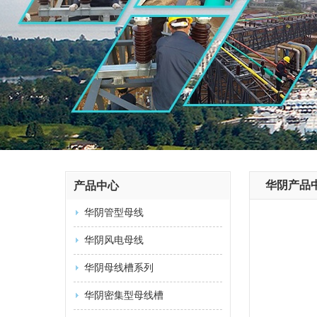
华阴产品
产品中心
华阴管型母线
华阴风电母线
华阴母线槽系列
华阴密集型母线槽