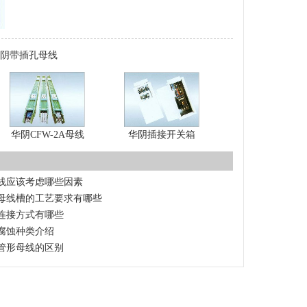
阴带插孔母线
华阴CFW-2A母线
华阴插接开关箱
线应该考虑哪些因素
母线槽的工艺要求有哪些
连接方式有哪些
腐蚀种类介绍
管形母线的区别