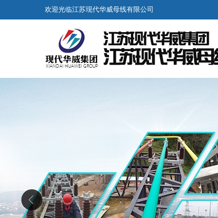
欢迎光临江苏现代华威母线有限公司