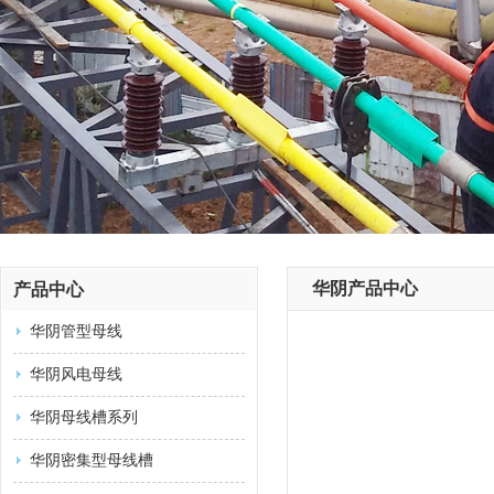
华阴产品中心
产品中心
华阴管型母线
华阴风电母线
华阴母线槽系列
华阴密集型母线槽