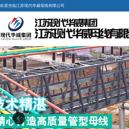
欢迎光临江苏现代华威母线有限公司