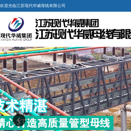
欢迎光临江苏现代华威母线有限公司