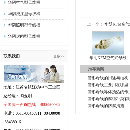
华阴空气型母线槽
华阴浇注型母线槽
上一个：
华阴KFM空
华阴照明型母线槽
华阴封闭型母线槽
联系我们
更多>>
华阴KFM空气式母线
推荐新闻
管形母线的用途与结构
管形母线主要用在哪里
地址：江苏省镇江扬中市工业区
管形母线导体预热的作
总经理：陶玉明
管形母线的腐蚀种类有
全国统一咨询热线：4006567709
管形母线的防腐措施
电话：0511-88436911 88438098
88438016