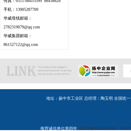
传真：0511-88433599 88438828
手机：13905287709
华威母线邮箱：
2782319079@qq.com
华威集团邮箱：
861527122@qq.com
地址：扬中市工业区 总经理：陶玉明 全国统一咨询热线：400
推荐诚信单位第四年
苏ICP备13041897号-1
苏ICP