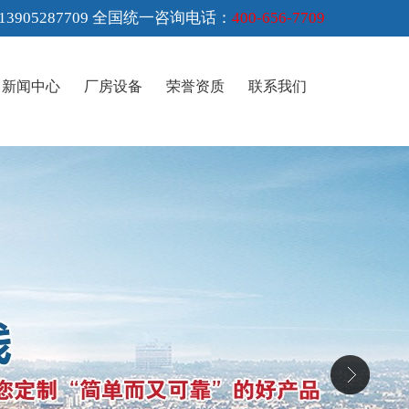
3905287709 全国统一咨询电话：
400-656-7709
新闻中心
厂房设备
荣誉资质
联系我们