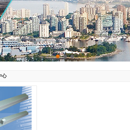
1
2
3
中心