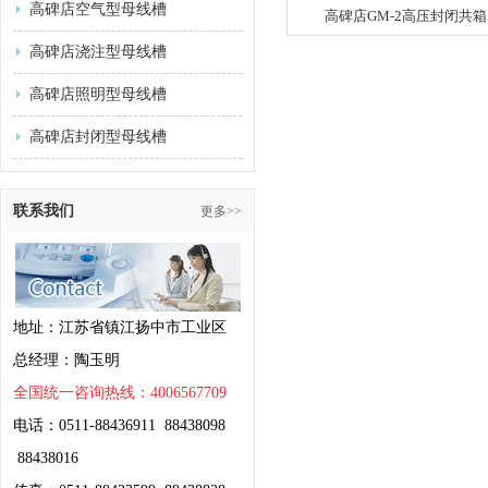
高碑店空气型母线槽
高碑店GM-2高压封闭共箱
高碑店浇注型母线槽
高碑店照明型母线槽
高碑店封闭型母线槽
联系我们
更多>>
地址：江苏省镇江扬中市工业区
总经理：陶玉明
全国统一咨询热线：4006567709
电话：0511-88436911 88438098
88438016