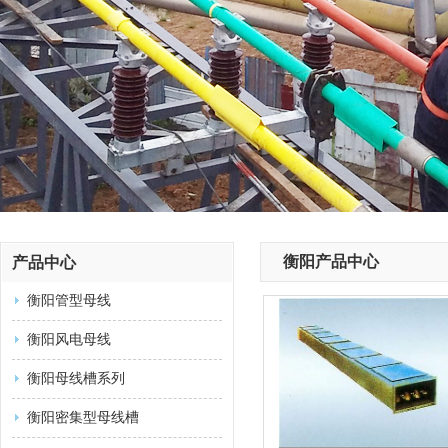
衡阳产品中心
产品中心
衡阳管型母线
衡阳风电母线
衡阳母线槽系列
衡阳密集型母线槽