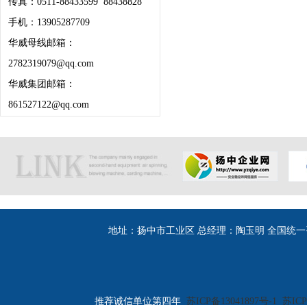
传真：0511-88433599 88438828
手机：13905287709
华威母线邮箱：
2782319079@qq.com
华威集团邮箱：
861527122@qq.com
地址：扬中市工业区 总经理：陶玉明 全国统一咨询热线：400
推荐诚信单位第四年
苏ICP备13041897号-1
苏ICP