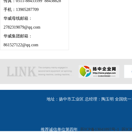
传真：0511-88433599 88438828
手机：13905287709
华威母线邮箱：
2782319079@qq.com
华威集团邮箱：
861527122@qq.com
地址：扬中市工业区 总经理：陶玉明 全国统一咨询热线：400
推荐诚信单位第四年
苏ICP备13041897号-1
苏ICP