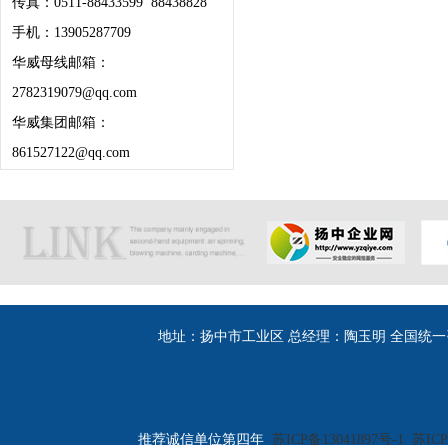
传真：0511-88433599 88438828
手机：13905287709
华威母线邮箱：
2782319079@qq.com
华威集团邮箱：
861527122@qq.com
地址：扬中市工业区 总经理：陶玉明 全国统一咨询热线：400
推荐诚信单位第四年
苏ICP备13041897号-1
苏ICP