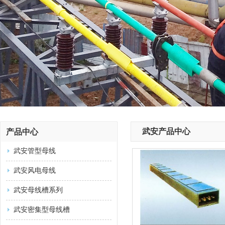
武安产品中心
产品中心
武安管型母线
武安风电母线
武安母线槽系列
武安密集型母线槽