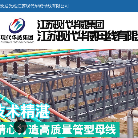
欢迎光临江苏现代华威母线有限公司