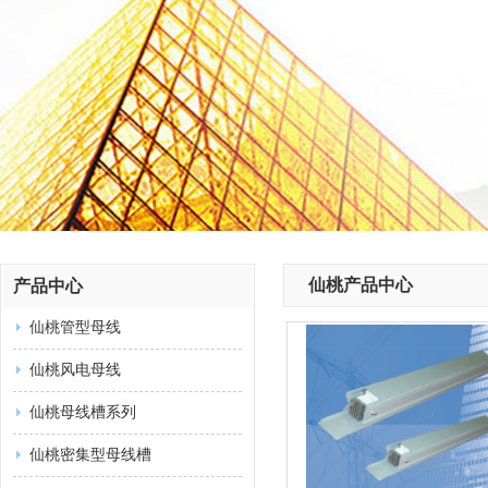
仙桃产品中心
产品中心
仙桃管型母线
仙桃风电母线
仙桃母线槽系列
仙桃密集型母线槽