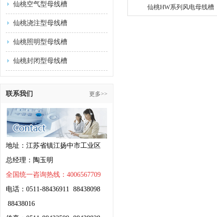
仙桃空气型母线槽
仙桃HW系列风电母线槽
仙桃浇注型母线槽
仙桃照明型母线槽
仙桃封闭型母线槽
联系我们
更多>>
地址：江苏省镇江扬中市工业区
总经理：陶玉明
全国统一咨询热线：4006567709
电话：0511-88436911 88438098
88438016