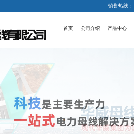
销售热线：1
首页
公司介绍
产品中心