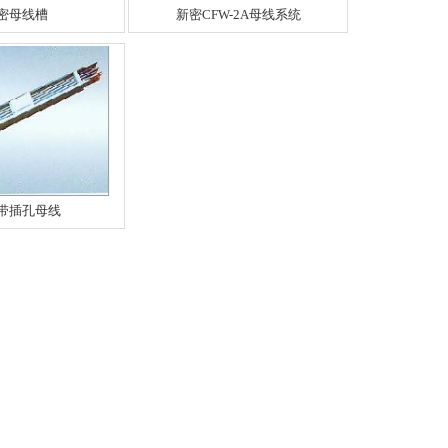
密母线槽
新密CFW-2A母线系统
带插孔母线