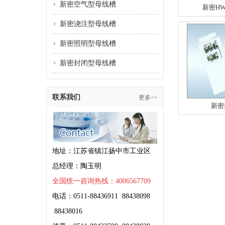
新密空气型母线槽
新密H
新密浇注型母线槽
新密照明型母线槽
新密封闭型母线槽
联系我们
更多>>
新密
地址：江苏省镇江扬中市工业区
总经理：陶玉明
全国统一咨询热线：4006567709
电话：0511-88436911 88438098
88438016