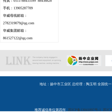
传真：0511-88433599 88438828
手机：13905287709
华威母线邮箱：
2782319079@qq.com
华威集团邮箱：
861527122@qq.com
地址：扬中市工业区 总经理：陶玉明 全国统一咨询热线：400
推荐诚信单位第四年
苏ICP备13041897号-1
苏ICP