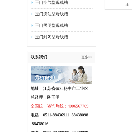
玉门空气型母线槽
玉
玉门浇注型母线槽
玉门照明型母线槽
玉门封闭型母线槽
联系我们
更多>>
地址：江苏省镇江扬中市工业区
总经理：陶玉明
全国统一咨询热线：4006567709
电话：0511-88436911 88438098
88438016