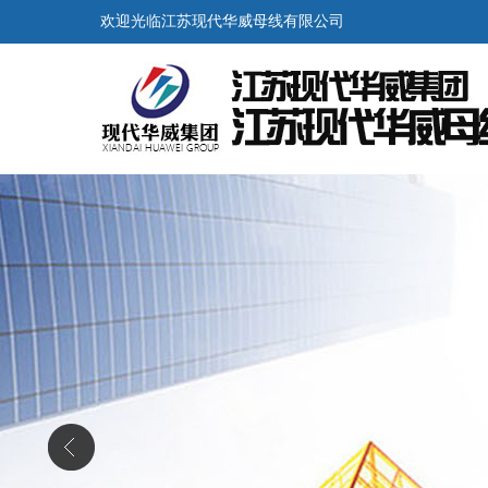
欢迎光临江苏现代华威母线有限公司