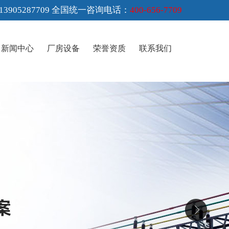
3905287709 全国统一咨询电话：
400-656-7709
新闻中心
厂房设备
荣誉资质
联系我们