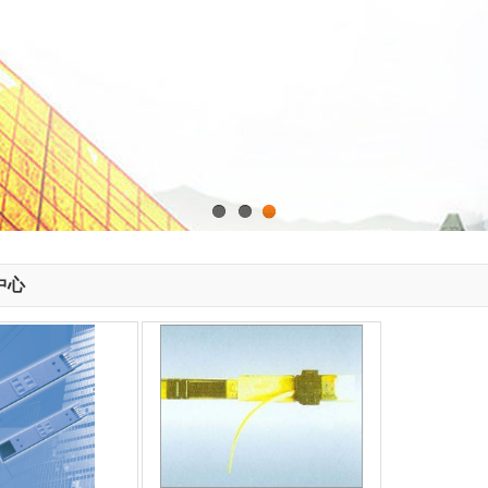
1
2
3
中心