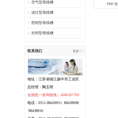
空气型母线槽
FMC
浇注型母线槽
照明型母线槽
封闭型母线槽
联系我们
更多>>
地址：江苏省镇江扬中市工业区
总经理：陶玉明
全国统一咨询热线：4006567709
电话：0511-88436911 88438098
88438016