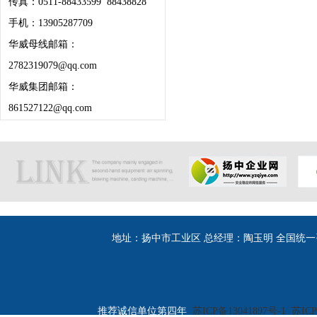
传真：0511-88433599 88438828
手机：13905287709
华威母线邮箱：
2782319079@qq.com
华威集团邮箱：
861527122@qq.com
地址：扬中市工业区 总经理：陶玉明 全国统一咨询热线：400
推荐诚信单位第四年
苏ICP备13041897号-1
苏ICP