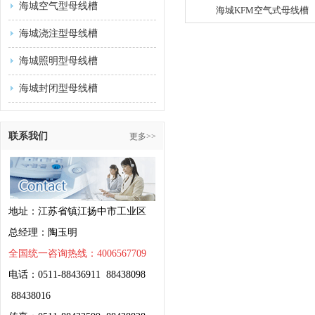
海城空气型母线槽
海城KFM空气式母线槽
海城浇注型母线槽
海城照明型母线槽
海城封闭型母线槽
联系我们
更多>>
地址：江苏省镇江扬中市工业区
总经理：陶玉明
全国统一咨询热线：4006567709
电话：0511-88436911 88438098
88438016