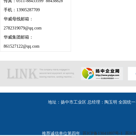
传真：0511-88433599 88438828
手机：13905287709
华威母线邮箱：
2782319079@qq.com
华威集团邮箱：
861527122@qq.com
地址：扬中市工业区 总经理：陶玉明 全国统一咨询热线：400
推荐诚信单位第四年
苏ICP备13041897号-1
苏ICP