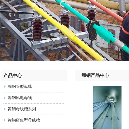
舞钢产品中心
产品中心
舞钢管型母线
舞钢风电母线
舞钢母线槽系列
舞钢密集型母线槽