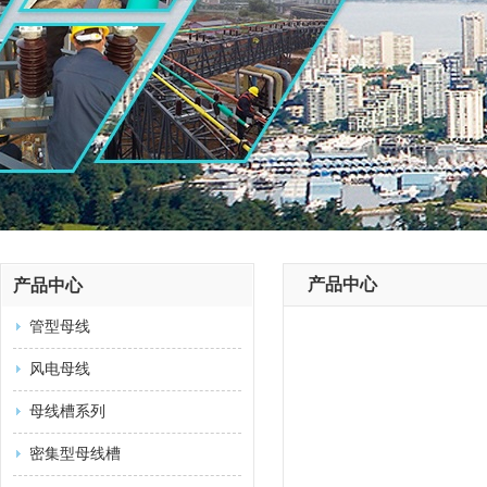
产品中心
产品中心
管型母线
风电母线
母线槽系列
密集型母线槽